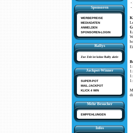
-
Sponsoren
-
K
WERBEPREISE
L
MEDIADATEN
G
ANMELDEN
1
SPONSOREN-LOGIN
W
h
Rallys
E
Zur Zeit ist keine Rally aktiv
Be
1
Jackpot-Winner
1
1
1
SUPER-POT
MAIL-JACKPOT
M
KLICK 4 WIN
di
Mehr Besucher
EMPFEHLUNGEN
Infos