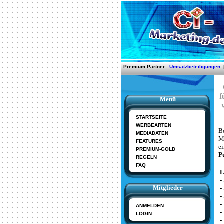
f
Menü
STARTSEITE
WERBEARTEN
B
MEDIADATEN
M
FEATURES
e
PREMIUM-GOLD
P
REGELN
FAQ
L
-
Mitglieder
-
-
-
ANMELDEN
-
LOGIN
-