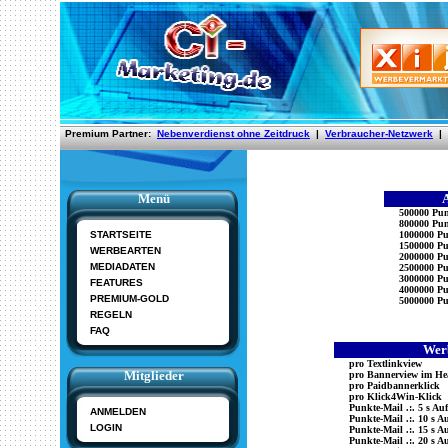
Menü
500000 Pun
800000 Pun
STARTSEITE
1000000 Pu
1500000 Pu
WERBEARTEN
2000000 Pu
MEDIADATEN
2500000 Pu
3000000 Pu
FEATURES
4000000 Pu
PREMIUM-GOLD
5000000 Pu
REGELN
FAQ
Wer
pro Textlinkview
Mitglieder
pro Bannerview im He
pro Paidbannerklick
pro Klick4Win-Klick
Punkte-Mail .:. 5 s Auf
ANMELDEN
Punkte-Mail .:. 10 s Au
LOGIN
Punkte-Mail .:. 15 s Au
Punkte-Mail .:. 20 s Au