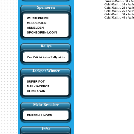
Punkte-Mail .:. 30 s Au
Geld-Mail .:. 10 s Aufe
Sponsoren
Geld-Mail .:. 20 s Aufe
Geld-Mail .:. 25 s Aufe
Geld-Mail .:. 30 s Aufe
Geld-Mail .:. 40 s Aufe
WERBEPREISE
MEDIADATEN
ANMELDEN
SPONSOREN-LOGIN
Rallys
Zur Zeit ist keine Rally aktiv
Jackpot-Winner
SUPER-POT
MAIL-JACKPOT
KLICK 4 WIN
Mehr Besucher
EMPFEHLUNGEN
Infos