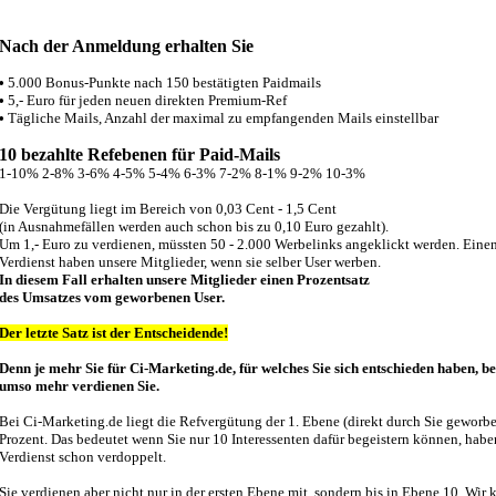
Nach der Anmeldung erhalten Sie
•
5.000 Bonus-Punkte nach 150 bestätigten Paidmails
•
5,- Euro für jeden neuen direkten Premium-Ref
•
Tägliche Mails, Anzahl der maximal zu empfangenden Mails einstellbar
10 bezahlte Refebenen für Paid-Mails
1-10% 2-8% 3-6% 4-5% 5-4% 6-3% 7-2% 8-1% 9-2% 10-3%
Die Vergütung liegt im Bereich von 0,03 Cent - 1,5 Cent
(in Ausnahmefällen werden auch schon bis zu 0,10 Euro gezahlt).
Um 1,- Euro zu verdienen, müssten 50 - 2.000 Werbelinks angeklickt werden. Eine
Verdienst haben unsere Mitglieder, wenn sie selber User werben.
In diesem Fall erhalten unsere Mitglieder einen Prozentsatz
des Umsatzes vom geworbenen User.
Der letzte Satz ist der Entscheidende!
Denn je mehr Sie für Ci-Marketing.de, für welches Sie sich entschieden haben, b
umso mehr verdienen Sie.
Bei Ci-Marketing.de liegt die Refvergütung der 1. Ebene (direkt durch Sie geworbe
Prozent. Das bedeutet wenn Sie nur 10 Interessenten dafür begeistern können, habe
Verdienst schon verdoppelt.
Sie verdienen aber nicht nur in der ersten Ebene mit, sondern bis in Ebene 10. Wir 