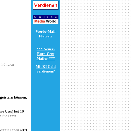
n höheren
egeistern können,
ne User) bei 10
n Sie Ihren
könnte Ihnen jetzt