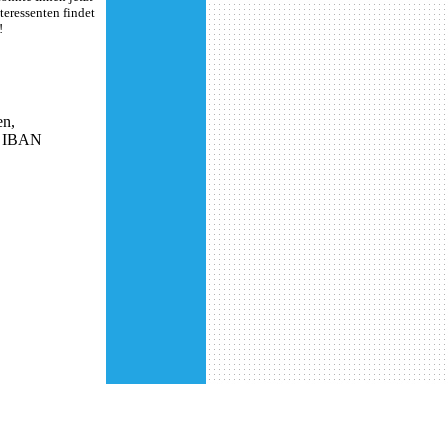
teressenten findet
!
en,
t IBAN