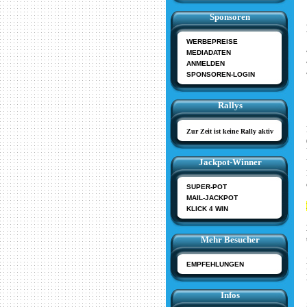
Sponsoren
WERBEPREISE
MEDIADATEN
ANMELDEN
SPONSOREN-LOGIN
Rallys
Zur Zeit ist keine Rally aktiv
Jackpot-Winner
SUPER-POT
MAIL-JACKPOT
KLICK 4 WIN
Mehr Besucher
EMPFEHLUNGEN
Infos