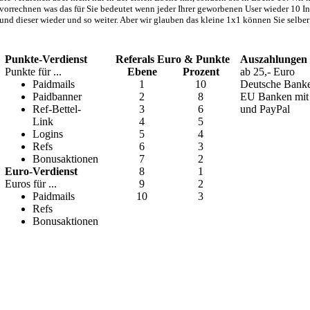
vorrechnen was das für Sie bedeutet wenn jeder Ihrer geworbenen User wieder 10 In
und dieser wieder und so weiter. Aber wir glauben das kleine 1x1 können Sie selber
Punkte-Verdienst
Referals Euro & Punkte
Auszahlungen
Punkte für ...
Ebene
Prozent
ab 25,- Euro
Paidmails
1
10
Deutsche Bank
Paidbanner
2
8
EU Banken mi
Ref-Bettel-
3
6
und PayPal
Link
4
5
Logins
5
4
Refs
6
3
Bonusaktionen
7
2
Euro-Verdienst
8
1
Euros für ...
9
2
Paidmails
10
3
Refs
Bonusaktionen