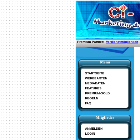
Menü
STARTSEITE
WERBEARTEN
MEDIADATEN
FEATURES
PREMIUM-GOLD
REGELN
FAQ
Mitglieder
ANMELDEN
LOGIN