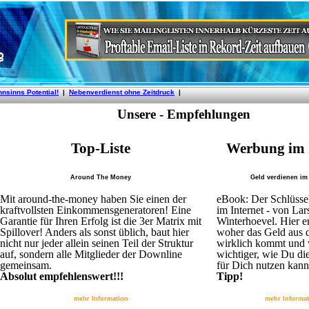
Unsere - Empfehlungen
Top-Liste
Werbung im 
Around The Money
Geld verdienen im 
Mit around-the-money haben Sie einen der
eBook: Der Schlüsse
kraftvollsten Einkommensgeneratoren! Eine
im Internet - von Lar
Garantie für Ihren Erfolg ist die 3er Matrix mit
Winterhoevel. Hier e
Spillover! Anders als sonst üblich, baut hier
woher das Geld aus 
nicht nur jeder allein seinen Teil der Struktur
wirklich kommt und 
auf, sondern alle Mitglieder der Downline
wichtiger, wie Du di
gemeinsam.
für Dich nutzen kann
Absolut empfehlenswert!!!
Tipp!
mehr Information
mehr Informa