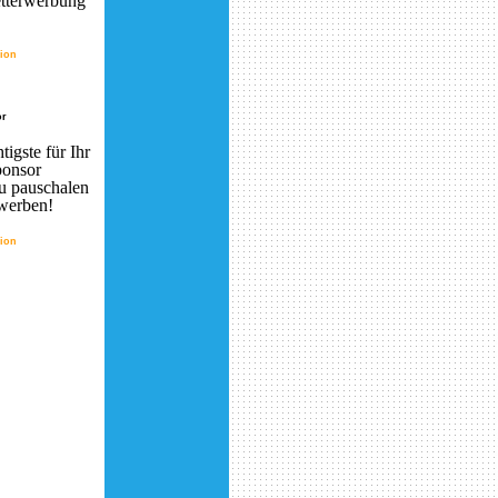
tterwerbung
tion
or
igste für Ihr
ponsor
u pauschalen
 werben!
tion