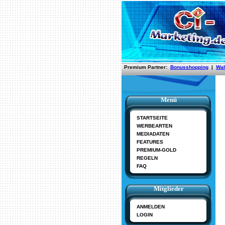
Menü
STARTSEITE
WERBEARTEN
MEDIADATEN
FEATURES
PREMIUM-GOLD
REGELN
FAQ
Mitglieder
ANMELDEN
LOGIN