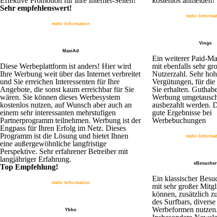
Effektive Promotion für Ihre Internet-Seiten!
kostenlos anmelden!
Sehr empfehlenswert!
mehr Informa
mehr Information
Vinge
MaxiAd
Ein weiterer Paid-Ma
Diese Werbeplattform ist anders! Hier wird
mit ebenfalls sehr gr
Ihre Werbung weit über das Internet verbreitet
Nutzerzahl. Sehr ho
und Sie erreichen Interessenten für Ihre
Vergütungen, für die
Angebote, die sonst kaum erreichbar für Sie
Sie erhalten. Guthab
wären. Sie können dieses Werbesystem
Werbung umgetausch
kostenlos nutzen, auf Wunsch aber auch an
ausbezahlt werden.
einem sehr interessanten mehrstufigen
gute Ergebnisse bei
Partnerprogramm teilnehmen. Werbung ist der
Werbebuchungen
Engpass für Ihren Erfolg im Netz. Dieses
Programm ist die Lösung und bietet Ihnen
mehr Informa
eine außergewöhnliche langfristige
Perspektive. Sehr erfahrener Betreiber mit
langjähriger Erfahrung.
eBesucher
Top Empfehlung!
Ein klassischer Besu
mehr Information
mit sehr großer Mitgl
können, zusätzlich z
des Surfbars, diverse
Werbeformen nutzen
Ybbo