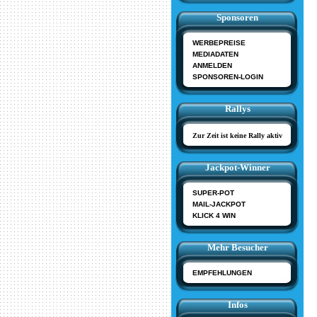
Sponsoren
WERBEPREISE
MEDIADATEN
ANMELDEN
SPONSOREN-LOGIN
Rallys
Zur Zeit ist keine Rally aktiv
Jackpot-Winner
SUPER-POT
MAIL-JACKPOT
KLICK 4 WIN
Mehr Besucher
EMPFEHLUNGEN
Infos