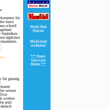
er
bekommen Sie
her bares
nn schnell
ngebaut
 Statistiken
nen täglichen
 Einnahmen.
r
!
tion
 Sie günstig
t
ekannt
Sie wissen
Text-
ls werben
ie jetzt
h danach