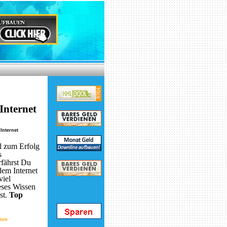
Internet
Internet
l zum Erfolg
s
rfährst Du
dem Internet
viel
eses Wissen
st.
Top
tion