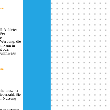
tion
il-Anbieter
oßer
he
 Werbung, die
en kann in
t oder
 Durchwegs
tion
chertauscher
iederzahl. Sie
ur Nutzung
.