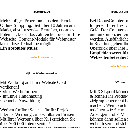
SORGENLOS
BonusCount
Mehrstufiges Programm aus dem Bereich
Bei BonusCounter 
Online-Shopping. Seit über 10 Jahren am
für jeden Ihrer Besuc
Markt, absolut seriöse Betreiber, enormes
Geld. Der Counter ka
Potential, kostenlos zahlreiche Tools für Ihre
und unkompliziert ei
Webseite, Content-Module für Webmaster,
werden. Ausführliche
kostenlose Teilnahme möglich.
in Realtime geben Ih
Ein absolutes Muss!
Überblick über Ihre
Empfehlenswert fü
Webseitenbetreiber
mehr Information
mehr Informa
Xiji der Werbevermarkter
Mit Werbung auf Ihrer Website Geld
XXLpool
verdienen!
• viele Werbeformen
Mit XXLpool können
• intuitive Handhabung
& schnell Ihr Produk
• schnelle Auszahlung
zielgruppengerecht b
machen. Wenn auch 
Werben für Ihre Seite ... für Ihr Projekt
möchten wie Sie mit 
Internet-Werbung zu bezahlbaren Preisen!
Anzeigen und E-Mai
Mit Ihrer Werbung über Xiji erreichen Sie
können dann sollten S
über 300.000 Interessenten!
weiter lesen und sic